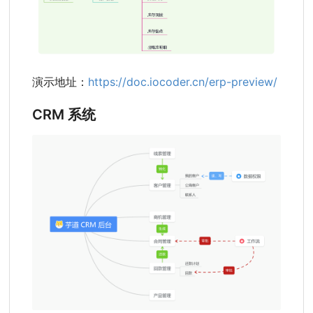
演示地址：
https://doc.iocoder.cn/erp-preview/
CRM 系统