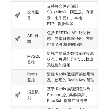
支持将文件存储到
文件服
S3
（
MinIO、阿里云、腾讯
🚀
务
云、七牛云
）
、本地、
FTP、数据库等
包括 RESTful API 访问日
API 日
🚀
志、异常日志两部分，方便
志
排查 API 相关的问题
监视当前系统数据库连接池
MySQL
状态
，
可进行分析SQL找出
监控
系统性能瓶颈
Redis
监控 Redis 数据库的使用情
监控
况，使用的 Redis Key 管理
基于 Redis 实现消息队列
，
消息队
🚀
Stream 提供集群消费
，
列
Pub/Sub 提供广播消费