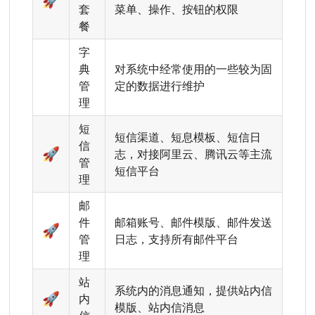
🚀
套
菜单、操作、按钮的权限
餐
字
典
对系统中经常使用的一些较为固
管
定的数据进行维护
理
短
短信渠道、短息模板、短信日
信
🚀
志，对接阿里云、腾讯云等主流
管
短信平台
理
邮
件
邮箱账号、邮件模版、邮件发送
🚀
管
日志，支持所有邮件平台
理
站
系统内的消息通知，提供站内信
🚀
内
模版、站内信消息