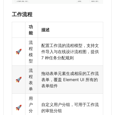
工作流程
功
描述
能
流
配置工作流的流程模型，支持文
程
🚀
件导入与在线设计流程图，提供
模
7 种任务分配规则
型
流
拖动表单元素生成相应的工作流
程
🚀
表单，覆盖 Element UI 所有的
表
表单组件
单
用
户
自定义用户分组，可用于工作流
🚀
分
的审批分组