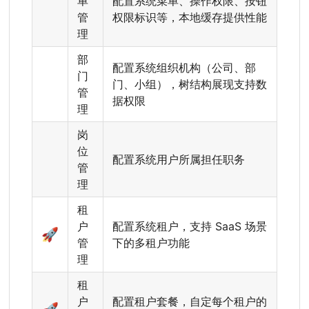
单
配置系统菜单、操作权限、按钮
管
权限标识等，本地缓存提供性能
理
部
配置系统组织机构（公司、部
门
门、小组），树结构展现支持数
管
据权限
理
岗
位
配置系统用户所属担任职务
管
理
租
户
配置系统租户，支持 SaaS 场景
🚀
管
下的多租户功能
理
租
户
配置租户套餐，自定每个租户的