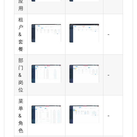
应
用
租
户
&
-
套
餐
部
门
&
-
岗
位
菜
单
&
-
角
色