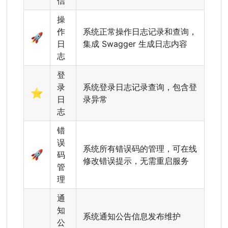
信
操
作
系统正常操作日志记录和查询，
🚀
日
集成 Swagger 生成日志内容
志
登
录
系统登录日志记录查询，包含登
⭐
日
录异常
志
错
误
系统所有错误码的管理，可在线
🚀
码
修改错误提示，无需重启服务
管
理
通
知
系统通知公告信息发布维护
公