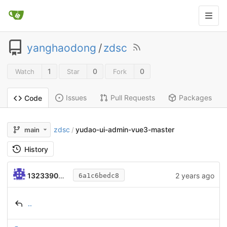
yanghaodong
/
zdsc
1
0
0
Watch
Star
Fork
Issues
Pull Requests
Packages
Code
zdsc
yudao-ui-admin-vue3-master
main
/
History
13233904609
2 years ago
6a1c6bedc8
..