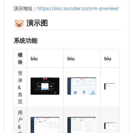
演示地址：
https://doc.iocoder.cn/crm-preview/
🐷
演示图
系统功能
模
biu
biu
biu
块
登
录
&
首
页
用
户
&