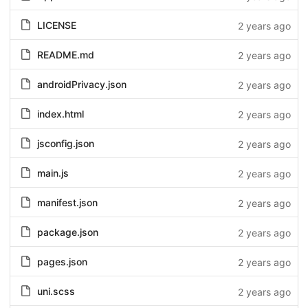
LICENSE
2 years ago
README.md
2 years ago
androidPrivacy.json
2 years ago
index.html
2 years ago
jsconfig.json
2 years ago
main.js
2 years ago
manifest.json
2 years ago
package.json
2 years ago
pages.json
2 years ago
uni.scss
2 years ago