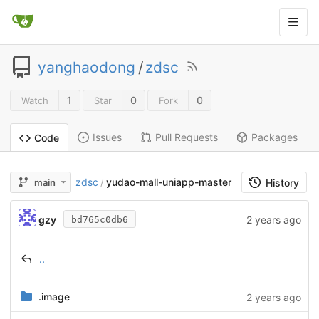
yanghaodong
/
zdsc
1
0
0
Watch
Star
Fork
Issues
Pull Requests
Packages
Code
zdsc
yudao-mall-uniapp-master
main
/
History
gzy
2 years ago
bd765c0db6
..
.image
2 years ago