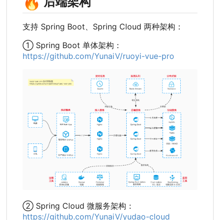
🔥
后端架构
支持 Spring Boot、Spring Cloud 两种架构：
① Spring Boot 单体架构：
https://github.com/YunaiV/ruoyi-vue-pro
② Spring Cloud 微服务架构：
https://github.com/YunaiV/yudao-cloud