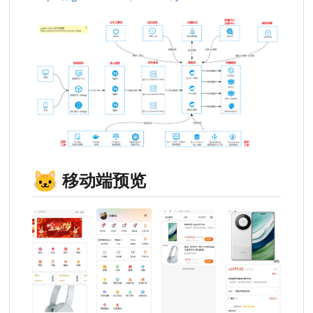
🐱
移动端预览