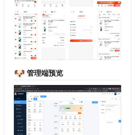
🐶
管理端预览