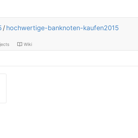
5
/
hochwertige-banknoten-kaufen2015
jects
Wiki