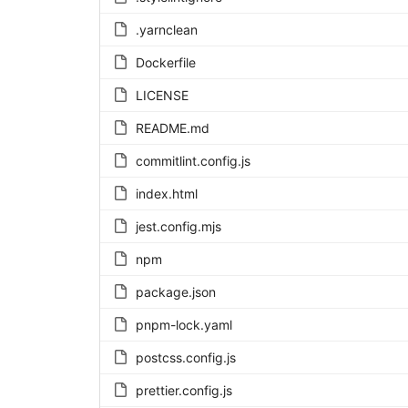
.yarnclean
Dockerfile
LICENSE
README.md
commitlint.config.js
index.html
jest.config.mjs
npm
package.json
pnpm-lock.yaml
postcss.config.js
prettier.config.js