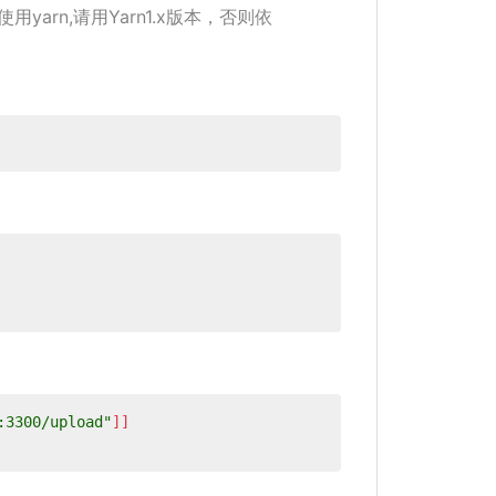
用yarn,请用Yarn1.x版本
，
否则依
:3300/upload"
]]