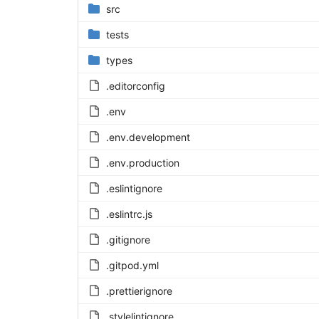
src
tests
types
.editorconfig
.env
.env.development
.env.production
.eslintignore
.eslintrc.js
.gitignore
.gitpod.yml
.prettierignore
.stylelintignore