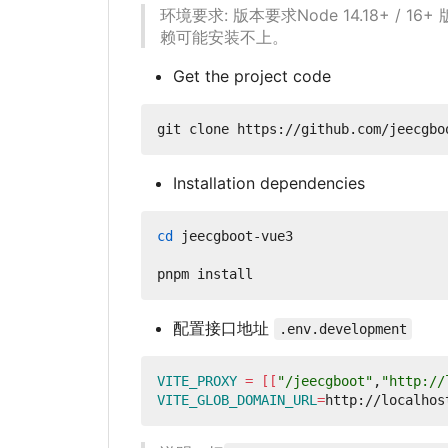
环境要求: 版本要求Node 14.18+ / 16+
赖可能安装不上。
Get the project code
Installation dependencies
cd
 jeecgboot-vue3

配置接口地址
.env.development
VITE_PROXY
=
[[
"/jeecgboot"
,
"http://
VITE_GLOB_DOMAIN_URL
=