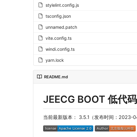
stylelint.config.js
tsconfig.json
unnamed.patch
vite.config.ts
windi.config.ts
yarn.lock
README.md
JEECG BOOT 低
当前最新版本： 3.5.1
（
发布时间
：
2023-0