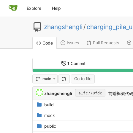
Explore
Help
zhangshengli
/
charging_pile_u
Issues
Pull Requests
Code
1
Commit
Go to file
main
zhangshengli
前端框架代
a1fc770fdc
build
mock
public